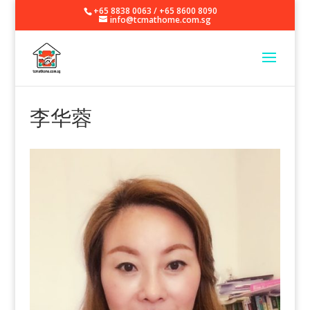
+65 8838 0063
/
+65 8600 8090
info@tcmathome.com.sg
李华蓉